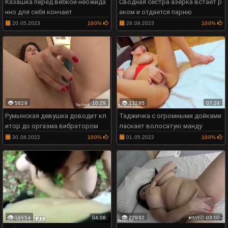
Казашка перед вебкой неожида
Сводная сестра азерка встает р
нно для себя кончает
аком и отдается парню
20.05.2023
100%
28.09.2023
100%
5629
10:29
13295
07:24
Румынская девушка доводит кл
Таджичка с огромными дойками
итор до оргазма вибратором
ласкает волосатую манду
30.08.2022
100%
01.05.2022
100%
15554
04:08
22992
03:00