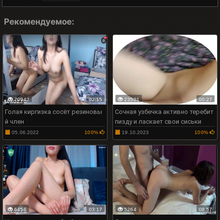
Рекомендуемое:
70942
02:15
23501
00:27
Голая киргизка сосёт резиновы
Сочная узбечка активно теребит
й член
пизду и ласкает свои сиськи
05.06.2022
100%
19.10.2023
100%
6456
03:17
5264
08:57