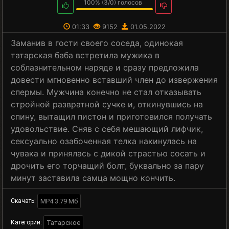
100%
(
3
/
0
) голосов
01:33
9152
01.05.2022
Заманив в гости своего соседа, одинокая
татарская баба встретила мужика в
соблазнительном наряде и сразу предложила
довести мгновенно вставший член до извержения
спермы. Мужчина конечно не стал отказывать
стройной развратной сучке и, откинувшись на
спину, вытащил пистон и приготовился получать
удовольствие. Сняв с себя мешающий лифчик,
сексуально озабоченная телка накинулась на
чувака и принялась с дикой страстью сосать и
дрочить его торчащий болт, буквально за пару
минут заставила самца мощно кончить.
MP4 3.79 Мб
Скачать:
Татарское
Категории: