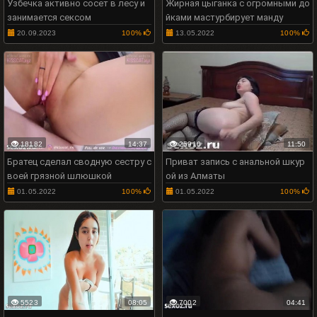
Узбечка активно сосет в лесу и
Жирная цыганка с огромными до
занимается сексом
йками мастурбирует манду
20.09.2023
100%
13.05.2022
100%
18182
14:37
25910
11:50
Братец сделал сводную сестру с
Приват запись с анальной шкур
воей грязной шлюшкой
ой из Алматы
01.05.2022
100%
01.05.2022
100%
5523
08:05
7002
04:41